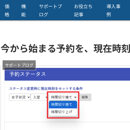
価
機
サポートブ
お役立ち
導入事
メンズエステ店向け顧客管理システム
格
能
ログ
記事
例
今から始まる予約を、現在時
サポートブログ