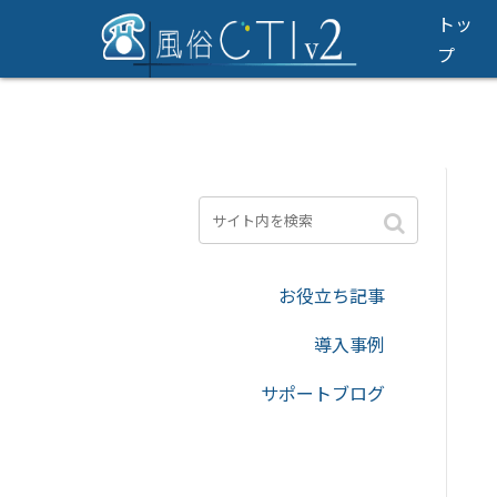
トッ
風俗CTIv2｜風俗・
プ
お役立ち記事
導入事例
サポートブログ