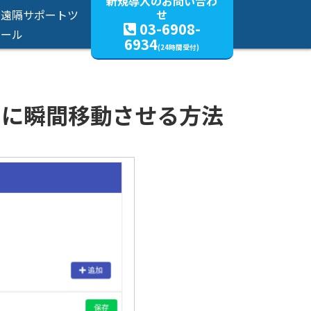
新規導入のお問い合わ
せ
遠隔サポートツ
・CTIシステムの決定版
03-6908-
ール
6934
(24時間受付)
刻に瞬間移動させる方法